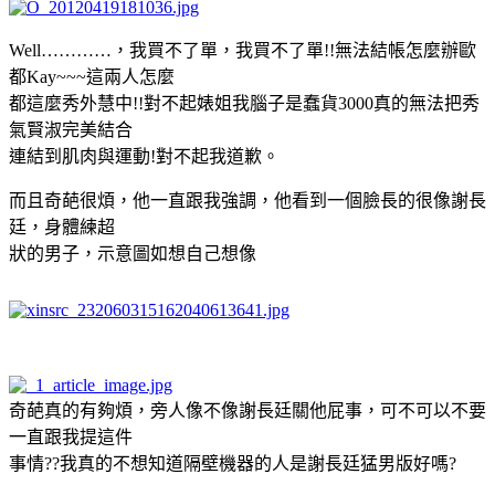
Well…………，我買不了單，我買不了單!!無法結帳怎麼辦歐
都Kay~~~這兩人怎麼
都這麼秀外慧中!!對不起婊姐我腦子是蠢貨3000真的無法把秀
氣賢淑完美結合
連結到肌肉與運動!對不起我道歉。
而且奇葩很煩，他一直跟我強調，他看到一個臉長的很像謝長
廷，身體練超
狀的男子，示意圖如想自己想像
奇葩真的有夠煩，旁人像不像謝長廷關他屁事，可不可以不要
一直跟我提這件
事情??我真的不想知道隔壁機器的人是謝長廷猛男版好嗎?