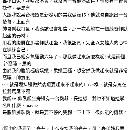
辜小白兔，我啥都不會，我沒有一台機器認得，也沒有一台會
操作，要是有
人跟我說某台機器是新發明的當我做滿15下他就會自跑出一台
螢幕，上面有
帥哥幫我打氣，我應該也會相信。那一次我躺在一個練習仰臥
起坐的器材，
用我的腹肌在那裏仰臥起坐，我很認真，完全以女蛙人的心情
在操練自己，
而且我已經有氧運動六年了。那我做起來怎麼樣呢?就是兩個
字:窩囔。馬的
由於我的腹肌極度嬌嫩，柔嫩至極，想當然我做起來就是非常
窩囔，帥氣度
0，就是邊抖邊做然後還要起來不起來的Loser樣，就是有鬼在
拉我馬尾不讓
我起來!仰臥起坐旁邊有一台機器，長這樣，我也不知道這學
名叫什麼，maybe
是腹肌撕裂機，就是要不停的雙腳上下上下，很帥氣的機器。
(圖中的我看到了光芒，上帝來接我的光芒，掰了表弟妹我要