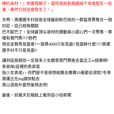
棒的身材！』她要我躺下，當時我就有預感接下來會發生一些
事，果然它就這麼發生了。」
天啊，奧運選手村就是全球最耐斯巴底的一群猛男聚集在一個
村莊，這已經無關歐
巴不歐巴了，全球最頂尖身材的運動員小甜心們一次聚集，哪
裡有賣門票?!?!妳們
想去金賢秀見面會?一張票4000只有見面!!見面幹什麼?!?!奧運
選手村不只是見面!!
講到這我相信一定很多少女願意買門票進去當志工or按摩師!
表弟妹(這裡的表弟是
指少女表弟)，你們是不是很想組團去團費20萬都去貸款?冬季
奧運正在ing請快點去
買山頂鳥外套然後飛去吧!
最後，前幾天在報紙上看到這小段新聞