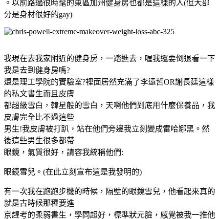
。以前路過很時髦的東區加州健身房也都是這樣的人(但大部
分是身材很好的gay)
我現在去我家附近的健身房，一踏進去，喔我還要倒退看一下
我是去到健身房嗎?
還是理工學院的實驗室?裡面居然充滿了李遠哲OR謝長廷這樣
的私文書生而且皮膚
都超級雪白，韓星般的雪白，天啊他們到底用什麼保養品，我
皮膚完全比不過這些
男生!我皮膚被打趴，站在他們旁邊我立刻變成雷哈娜黑。然
後這些男生很多都帶
眼鏡，氣質很好，請容我統稱他們:
眼鏡雪兒。(在此立刻宣布這是我發明的)
有一次我在跑跑步機的時候，隔壁的眼鏡雪兒，他看起來真的
就是古時候那種要進
京趕考的柔弱書生，學問超好，標準狀元臉，感覺被我一推他