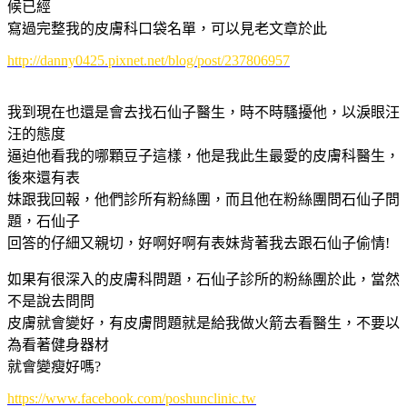
候已經
寫過完整我的皮膚科口袋名單，可以見老文章於此
http://danny0425.pixnet.net/blog/post/237806957
我到現在也還是會去找石仙子醫生，時不時騷擾他，以淚眼汪
汪的態度
逼迫他看我的哪顆豆子這樣，他是我此生最愛的皮膚科醫生，
後來還有表
妹跟我回報，他們診所有粉絲團，而且他在粉絲團問石仙子問
題，石仙子
回答的仔細又親切，好啊好啊有表妹背著我去跟石仙子偷情!
如果有很深入的皮膚科問題，石仙子診所的粉絲團於此，當然
不是說去問問
皮膚就會變好，有皮膚問題就是給我做火箭去看醫生，不要以
為看著健身器材
就會變瘦好嗎?
https://www.facebook.com/poshunclinic.tw