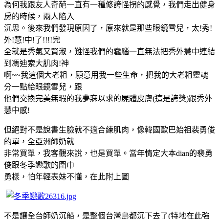
為何我跟友人奇葩一直有一種修誇怪拐的感覺，我們走出健身
房的時候，兩人陷入
沉思。後來我們發現原因了，原來就是那些眼鏡雪兒，太!秀!
外!慧!中!了!!!!完
全就是秀氣又賢淑，難怪我們的蠢腦一直無法把秀外慧中連結
到馮迪索大肌肉!神
啊~~我這個大老粗，願意用我一些生命，把我的大老粗靈魂
分一點給眼鏡雪兒，跟
他們交換完美無瑕的我夢寐以求的屍體皮膚(這是誇獎)跟秀外
慧中感!
但絕對不是說書生臉就不適合練肌肉，像韓國歐巴始祖裴勇俊
的單，全亞洲師奶就
非常買單，我客觀來說，也是買單。當年情定大本dian的裴勇
俊跟冬季戀歌的圍巾
勇樣，怕年輕表妹不懂，在此附上圖
不是讓全台師奶沉船，是整個台灣島都沉下去了(特地在此強