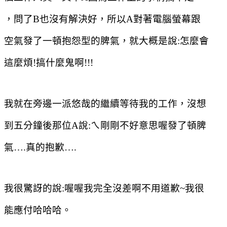
，問了
B
也沒有解決好，所以
A
對著電腦螢幕跟
空氣發了一頓抱怨型的脾氣，就大概是說
:
怎麼會
這麼煩
!
搞什麼鬼啊
!!!
我就在旁邊一派悠哉的繼續等待我的工作，沒想
到五分鐘後那位
A
說
:
ㄟ剛剛不好意思喔發了頓脾
氣
….
真的抱歉
….
我很驚訝的說
:
喔喔我完全沒差啊不用道歉
~
我很
能應付哈哈哈。