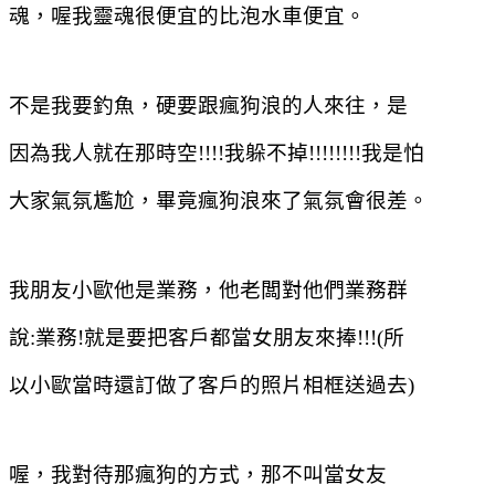
魂，喔我靈魂很便宜的比泡水車便宜。
不是我要釣魚，硬要跟瘋狗浪的人來往，是
因為我人就在那時空
!!!!
我躲不掉
!!!!!!!!
我是怕
大家氣氛尷尬，畢竟瘋狗浪來了氣氛會很差。
我朋友小歐他是業務，他老闆對他們業務群
說
:
業務
!
就是要把客戶都當女朋友來捧
!!!(
所
以小歐當時還訂做了客戶的照片相框送過去
)
喔，我對待那瘋狗的方式，那不叫當女友