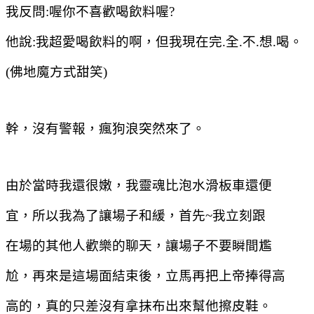
我反問
:
喔你不喜歡喝飲料喔
?
他說
:
我超愛喝飲料的啊，但我現在完
.
全
.
不
.
想
.
喝。
(
佛地魔方式甜笑
)
幹，沒有警報，瘋狗浪突然來了。
由於當時我還很嫩，我靈魂比泡水滑板車還便
宜，所以我為了讓場子和緩，首先
~
我立刻跟
在場的其他人歡樂的聊天，讓場子不要瞬間尷
尬，再來是這場面結束後，立馬再把上帝捧得高
高的，真的只差沒有拿抹布出來幫他擦皮鞋。