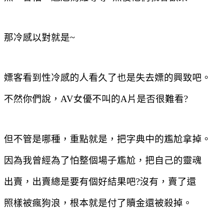
那冷感以對就是
~
嫖客看到性冷感的人看久了也是失去嫖的興致吧。
不然你們說，
AV
女優不叫的
A
片是否很難看
?
但不管是哪種，重點就是，把字典中的尷尬拿掉。
因為我曾經為了怕整個場子尷尬，把自己的靈魂
出賣，出賣總是要有個好結果吧
?
沒有，賣了還
照樣被瘋狗浪，根本就是付了贖金還被殺掉。