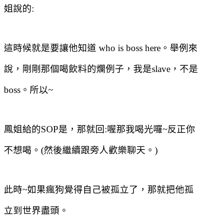
姐說的
:
這時候就是要讓他知道
who is boss here
。舉例來
說，剛剛那個喝飲料的爛例子，我是
slave
，不是
boss
。所以
~
鳳姐給的
SOP
是，那就回
:
喔那我喝光囉
~
反正你
不想喝。
(
然後繼續跟旁人歡樂聊天。
)
此時
~
如果瘋狗覺得自己被孤立了，那就把他孤
立到世界盡頭。