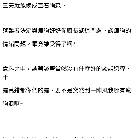
三天就能練成巨
石強森。
落難者決定與瘋狗好好促膝長談這問題。談瘋狗的
情緒問題。畢竟誰受得了啊
?
意料之中，談著談著當然沒有什麼好的談話過程，
千
錯萬錯都你們的錯，要不是突然刮一陣風我哪有瘋
狗浪啊
~