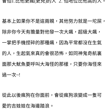
會怕
1.
比他更瘋
(
更兇
)
的人
2.
怕地位比他高的人。
基本上如果你不是這兩親，其他努力就是一坨屎，
除非你今天有膽量對他發一次大飆，超級大飆，
一掌把手機捏碎的那種飆，因為平常都沒在生氣
的人，生起氣來真的會很恐怖，如同神鬼奇航裏
面那大魷魚要呼叫大海怪的那樣，只要你海怪來
過一次
~!
從此以後瘋狗在你面前，會從瘋狗浪變成一隻可
愛的吉娃娃在海邊踏浪。