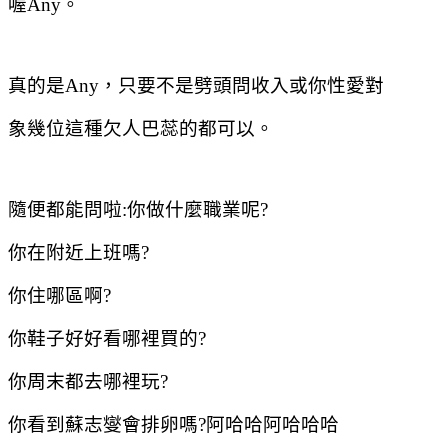
喔
Any
。
真的是
Any
，只要不是劈頭問收入或你性愛對
象幾位這種欠人巴蕊的都可以。
隨便都能問啦
:
你做什麼職業呢
?
你在附近上班嗎
?
你住哪區啊
?
你鞋子好好看哪裡買的
?
你周末都去哪裡玩
?
你看到蘇志燮會排卵嗎
?
阿哈哈阿哈哈哈