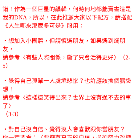
錯！作為一個巨星的編輯，何時何地都能賣書這是
我的DNA，所以，在此推薦大家以下配方，請搭配
《人生哪來那麼多可是》服用：
‧想加入小團體，但請慎選朋友，如果遇到爛朋
友，
請參考〈有些人際關係，斷了只會活得更好〉（2-
5）
‧覺得自己孤單一人處境悲慘？也許應該換個腦袋
想！
請參考〈這樣還笑得出來？世界上沒有過不去的事
了〉
（3-3）
‧對自己沒自信、覺得沒人會喜歡跟你當朋友？
你一定要看：〈要擁有真正的自信，必須努力改變