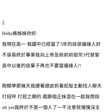
2.
Hello
婊姊姊你好
:
我現在高一
我國中已經當了
3
年的該屎邊緣人好
不容易終於畢業我向上帝及前前前祖宗
3
代發誓
高中以後的這輩子再也不要當邊緣人
!!
剛開學那幾天我硬著頭皮抓著屁股主動找人聊天
打招呼
打屁之類的
還跟個正妹混在一起我想說
oh yes
我終於不是一個人了一不注意就慢慢沒主