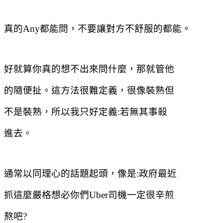
真的
Any
都能問，不要讓對方不舒服的都能。
好就算你真的想不出來問什麼，那就管他
的隨便扯。這方法很難定義，很像裝熟但
不是裝熟，所以我只好定義
:
若無其事殺
進去。
通常以同理心的話題起頭，像是
:
政府最近
抓這麼嚴格想必你們
Uber
司機一定很辛煎
熬吧
?