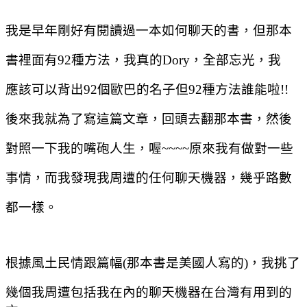
我是早年剛好有閱讀過一本如何聊天的書，但那本
書裡面有
92
種方法，我真的
Dory
，全部忘光，我
應該可以背出
92
個歐巴的名子但
92
種方法誰能啦
!!
後來我就為了寫這篇文章，回頭去翻那本書，然後
對照一下我的嘴砲人生，喔
~~~~
原來我有做對一些
事情，而我發現我周遭的任何聊天機器，幾乎路數
都一樣。
根據風土民情跟篇幅
(
那本書是美國人寫的
)
，我挑了
幾個我周遭包括我在內的聊天機器在台灣有用到的