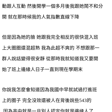
動跟人互動
然後開學一個多月後我跟她鬧不和分
開
就在那時候我的人氣指數直線下降
但是因為她的臉
她跟我完全相反的很快混入班
上大圈圈還混超熟
我為此超不爽的
不想跟那一
群人說話變得很安靜
從那時我就知道我又要開
始了班上邊緣人日子一直到現在學期末
你說我怎麼會知道因為我國中早就試過打進班
上的圈子
完全沒效還被人在背後說些
543
的
因為高中就是一旦別人認定你就是邊緣人了