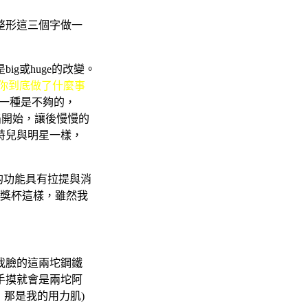
整形這三個字做一
g或huge的改變。
你到底做了什麼事
做一種是不夠的，
陷開始，讓後慢慢的
特兒與明星一樣，
菌的功能具有拉提與消
的獎杯這樣，雖然我
我臉的這兩坨鋼鐵
手摸就會是兩坨阿
，那是我的用力肌)