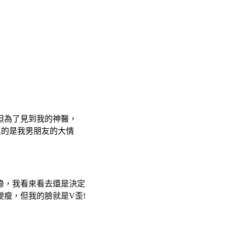
但為了見到我的神醫，
真的是我男朋友的大情
錄，我看來看去還是決定
瘦，但我的臉就是V歪!