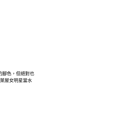
的腳色，但絕對也
!好萊屋女明星當水