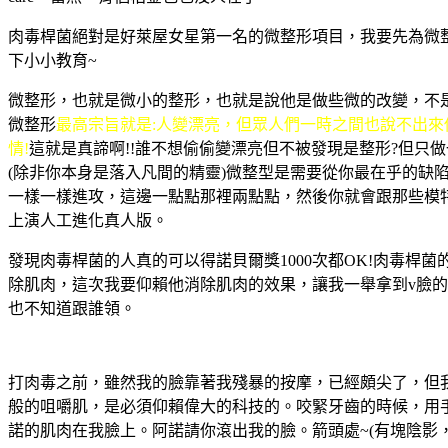
肉毒桿菌絕對是好萊屋女星第一名的微整形項目，我要先為微
下小小教育~
微整形，也就是微小的整形，也就是說他是做些微的改變，不是bi
微整形
最高宗旨就是:人變漂亮，但眾人們一時之間也說不出來
情!
這就是真諦啊!!誰不想偷偷變漂亮但不被發現是整形?但只
(除非你本身是落入凡間的精靈)微整型是需要從你最在乎的缺
一樣一樣進攻，這邊一點點那裡兩點點，然後你就會跟那些模
上演人工進化真人版。
發現肉毒桿菌的人真的可以得諾貝爾獎1000次都OK!肉毒桿
除肌肉，這次我要仰賴他消除肌肉的效果，讓我一舉拿到v臉
也不知道跟誰領。
打肉毒之前，雖然我的臉靠著我殘暴的按摩，已經頗尖了，但
般的咀嚼肌，是必須仰賴偉大的科技的。咬緊牙齒的時候，用
諾的肌肉在我臉上。阿諾請你滾出我的臉。箭頭處~(有塊陰影