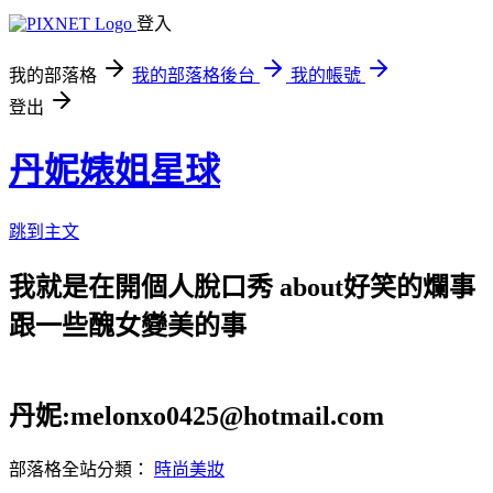
登入
我的部落格
我的部落格後台
我的帳號
登出
丹妮婊姐星球
跳到主文
我就是在開個人脫口秀 about好笑的爛事
跟一些醜女變美的事
丹妮:melonxo0425@hotmail.com
部落格全站分類：
時尚美妝