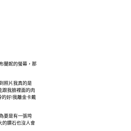
肥布蘭妮的螢幕，那
到照片我真的是
能跟我臉裡面的肉
幹的好!我離金卡戴
為要是有一張垮
大的鑽石也沒人會