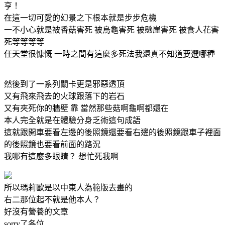
亨！
在這一切可愛的幻景之下根本就是步步危機
一不小心就是被香菇害死 被烏龜害死 被懸崖害死 被食人花害
死等等等等
任天堂很慷慨 一時之間有這麼多死法我還真不知道要選哪種
然後到了一系列關卡更是邪惡透頂
又有飛來飛去的火球跟落下的岩石
又有夾死你的牆壁 靠 當然那些菇啊龜啊都還在
本人完全就是在體驗分身乏術這句成語
這就跟開車要看左邊的後照鏡還要看右邊的後照鏡跟車子裡面
的後照鏡也要看前面的路況
我哪有這麼多眼睛？ 想忙死我啊
所以瑪莉歐是以中東人為範版去畫的
右二那位起不就是他本人？
好沒有營養的文章
sorry了各位